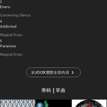
3
Enero
Consenting Silence
4
Addicted
Magical Drops
5
Paranoia
Magical Drops
於JOOX瀏覽全部內容
專輯 | 單曲