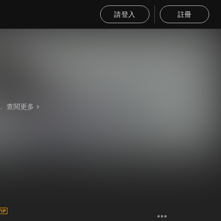
請登入
註冊
擅長R&B、流行、放克、搖滾等多種曲風。
查閱更多