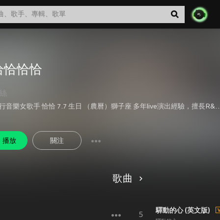
恰恰恰恰
絲
中原流行音樂女歌手 恰恰 7.7 生日 （農曆）獅子座 多年live演出經驗，
播放
關注
歌曲
驛動的心 (英文版)
5