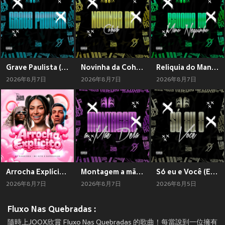
Grave Paulista (Explicit)
Novinha da Cohab (Explicit)
Reliquia do Mano Neguinho (Explicit)
2026年8月7日
2026年8月7日
2026年8月7日
Arrocha Explícito (Explicit)
Montagem a mãe dela (Explicit)
Só eu e Você (Explicit)
2026年8月7日
2026年8月7日
2026年8月5日
Fluxo Nas Quebradas :
隨時上JOOX欣賞 Fluxo Nas Quebradas 的歌曲！每當說到一位擁有