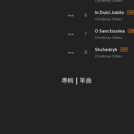
Christmas Oldies
In Dulci Jubilo
6
Christmas Oldies
O Sanctissima
7
Christmas Oldies
Shchedryk
8
Christmas Oldies
專輯 | 單曲