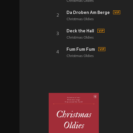
Christmas Oldies
Da Droben Am Berge
2
Christmas Oldies
Deck the Hall
3
Christmas Oldies
Fum Fum Fum
4
Christmas Oldies