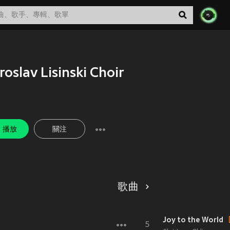
roslav Lisinski Choir
播放
關注
歌曲
Joy to the World
5