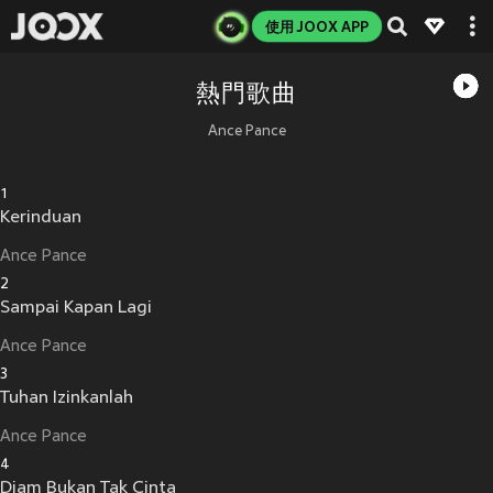
使用 JOOX APP
熱門歌曲
Ance Pance
1
Kerinduan
Ance Pance
2
Sampai Kapan Lagi
Ance Pance
3
Tuhan Izinkanlah
Ance Pance
4
Diam Bukan Tak Cinta