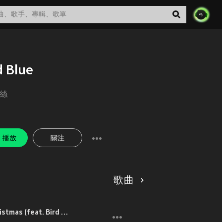
d Blue
絲
播放
關注
歌曲
Have Yourself a Merry Little Christmas (feat. Bird Blue)