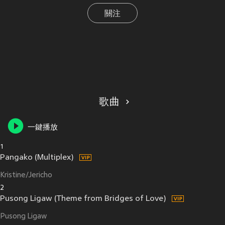
關注
歌曲
一鍵播放
1
Pangako (Multiplex)
Kristine/Jericho
2
Pusong Ligaw (Theme from Bridges of Love)
Pusong Ligaw