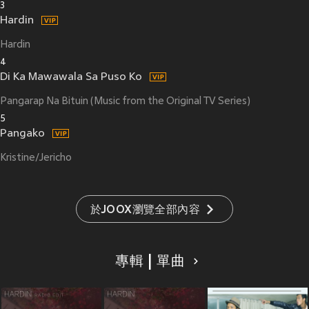
3
Hardin
Hardin
4
Di Ka Mawawala Sa Puso Ko
Pangarap Na Bituin (Music from the Original TV Series)
5
Pangako
Kristine/Jericho
於JOOX瀏覽全部內容
專輯 | 單曲