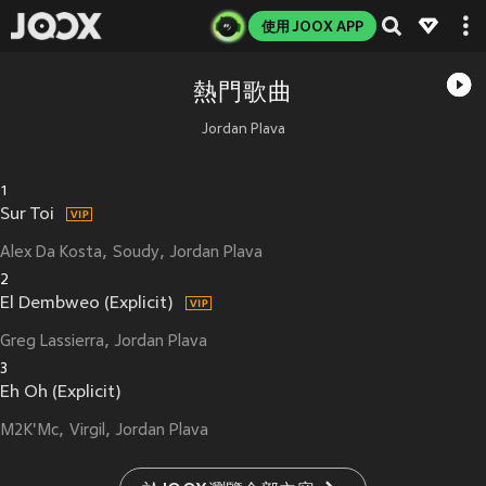
使用 JOOX APP
熱門歌曲
Jordan Plava
1
Sur Toi
Alex Da Kosta
Soudy
Jordan Plava
2
El Dembweo (Explicit)
Greg Lassierra
Jordan Plava
3
Eh Oh (Explicit)
M2K'Mc
Virgil
Jordan Plava