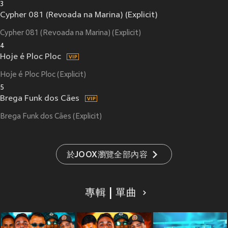
3
Cypher 081 (Revoada na Marina) (Explicit)
Cypher 081 (Revoada na Marina) (Explicit)
4
Hoje é Ploc Ploc
Hoje é Ploc Ploc (Explicit)
5
Brega Funk dos Cães
Brega Funk dos Cães (Explicit)
於JOOX瀏覽全部內容
專輯 | 單曲