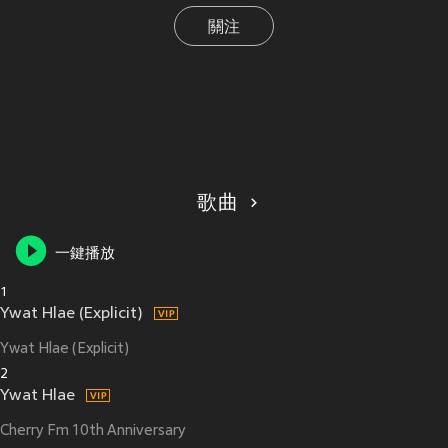
關注
歌曲
一鍵播放
1
Ywat Hlae (Explicit)
Ywat Hlae (Explicit)
2
Ywat Hlae
Cherry Fm 10th Anniversary