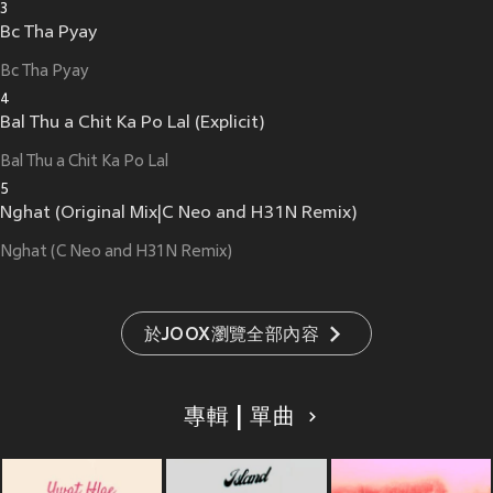
3
Bc Tha Pyay
Bc Tha Pyay
4
Bal Thu a Chit Ka Po Lal (Explicit)
Bal Thu a Chit Ka Po Lal
5
Nghat (Original Mix|C Neo and H31N Remix)
Nghat (C Neo and H31N Remix)
於JOOX瀏覽全部內容
專輯 | 單曲