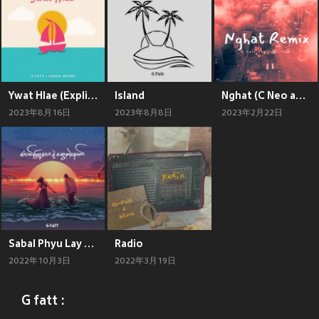
Ywat Hlae (Explicit)
Island
Nghat (C Neo and H31N Remix)
2023年8月16日
2023年8月8日
2023年2月22日
Sabal Phyu Lay Nae Twae Tae Nout
Radio
2022年10月3日
2022年3月19日
G fatt :