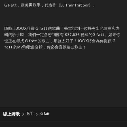
G Fatt，歐美男歌手，代表作《Lu Thar Thit Sar》。
隨時上JOOX欣賞 G fatt 的歌曲！每當說到一位擁有出色歌曲和專
輯的歌手時，我們一定會想到擁有 837,636 粉絲的G fatt。如果你
也正在尋找 G fatt 的歌曲，那就太好了！JOOX將會為你提供 G
fatt 的MV和歌曲合輯，你必會喜歡這些歌曲！
線上聽歌
歌手
G fatt