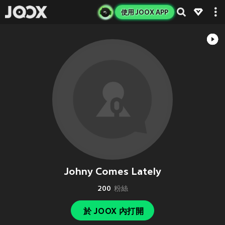
使用 JOOX APP
Johny Comes Lately
200
粉絲
於 JOOX 內打開