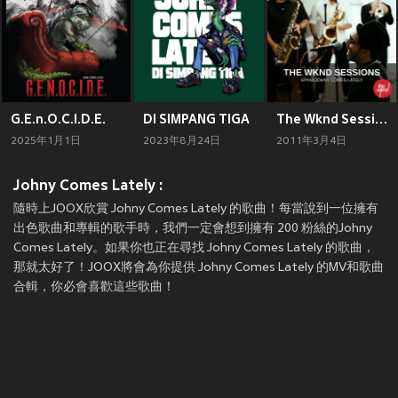
G.E.n.O.C.I.D.E.
DI SIMPANG TIGA
The Wknd Sessions Ep. 34: Johny Comes Lately
2025年1月1日
2023年8月24日
2011年3月4日
Johny Comes Lately :
隨時上JOOX欣賞 Johny Comes Lately 的歌曲！每當說到一位擁有
出色歌曲和專輯的歌手時，我們一定會想到擁有 200 粉絲的Johny
Comes Lately。如果你也正在尋找 Johny Comes Lately 的歌曲，
那就太好了！JOOX將會為你提供 Johny Comes Lately 的MV和歌曲
合輯，你必會喜歡這些歌曲！