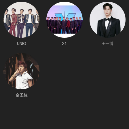
UNIQ
X1
王一博
金圣柱