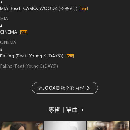
3
MIA (Feat. CAMO, WOODZ (조승연))
MIA
4
CINEMA
CINEMA
5
Falling (Feat. Young K (DAY6))
Falling (Feat. Young K (DAY6))
於JOOX瀏覽全部內容
專輯 | 單曲