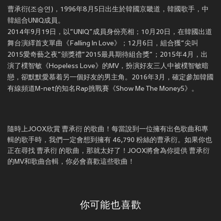
曹承衍(조승연)，1996年8月5日出生於韓國京畿道，韓國歌手，中
韓組合UNIQ成員。
2014年9月19日，以“UNIQ”成員身份亮相；10月20日，在韓國出道
舞台演繹首支單曲《Falling In Love》；12月6日，組合獲“尖叫
2015愛奇藝之夜”頒獎禮“2015最具期待組合獎“；2015年4月，出
演了樸智敏《Hopeless Love》的MV，扮演好友三人中被樸智敏暗
戀，卻默默愛慕着另一個好友的男主角。2016年3月，確定參加韓國
有線頻道M-net的知名Rap挑戰賽《Show Me The Money5》。
隨時上JOOX欣賞 曹承衍 的歌曲！每當說到一位擁有出色歌曲和專
輯的歌手時，我們一定會想到擁有 46,790 粉絲的曹承衍。如果你也
正在尋找 曹承衍 的歌曲，那就太好了！JOOX將會為你提供 曹承衍
的MV和歌曲合輯，你必會喜歡這些歌曲！
你可能也喜歡