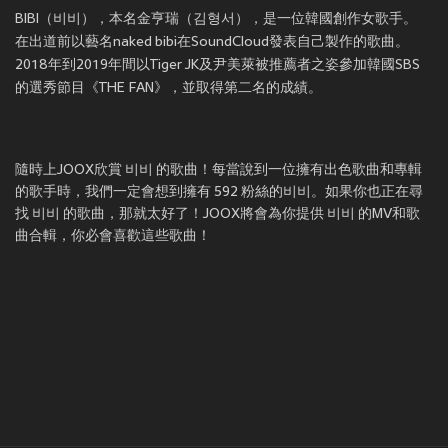
BIBI（비비），本名金亨瑞（김형서），是一位韓國創作女歌手。
在出道前以藝名naked bibi在SoundCloud發表自己製作的歌曲。
2018年到2019年間以Tiger JK及尹美萊被推薦者之姿參加韓國SBS
的選秀節目《THE FAN》，並取得第二名的成績。
隨時上JOOX欣賞 비비 的歌曲！每當說到一位擁有出色歌曲和專輯
的歌手時，我們一定會想到擁有 592 粉絲的비비。如果你也正在尋
找 비비 的歌曲，那就太好了！JOOX將會為你提供 비비 的MV和歌
曲合輯，你必會喜歡這些歌曲！