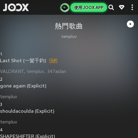
使用 JOOX APP
熱門歌曲
templuv
1
Last Shot (一髮千鈞)
VALORANT
templuv
347aidan
2
gone again (Explicit)
templuv
3
shouldacoulda (Explicit)
templuv
4
SHAPESHIFTER (Explicit)