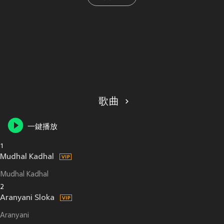
歌曲
一鍵播放
1
Mudhal Kadhal
Mudhal Kadhal
2
Aranyani Sloka
Aranyani