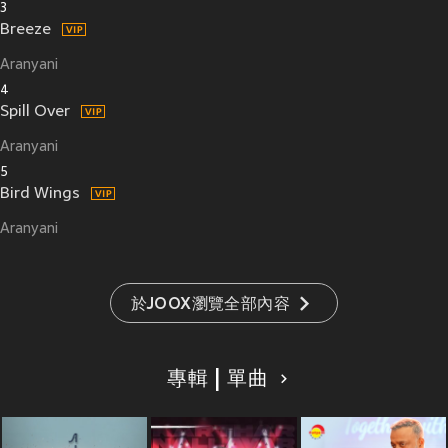
3
Breeze
Aranyani
4
Spill Over
Aranyani
5
Bird Wings
Aranyani
於JOOX瀏覽全部內容
專輯 | 單曲