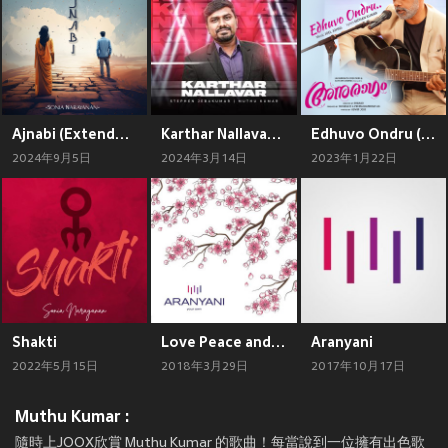
Ajnabi (Extended Version)
Karthar Nallavar (feat. Muthu Kumar)
Edhuvo Ondru (From "Anuragam")
2024年9月5日
2024年3月14日
2023年1月22日
Shakti
Love Peace and Happiness Across the Silk Route
Aranyani
2022年5月15日
2018年3月29日
2017年10月17日
Muthu Kumar :
隨時上JOOX欣賞 Muthu Kumar 的歌曲！每當說到一位擁有出色歌