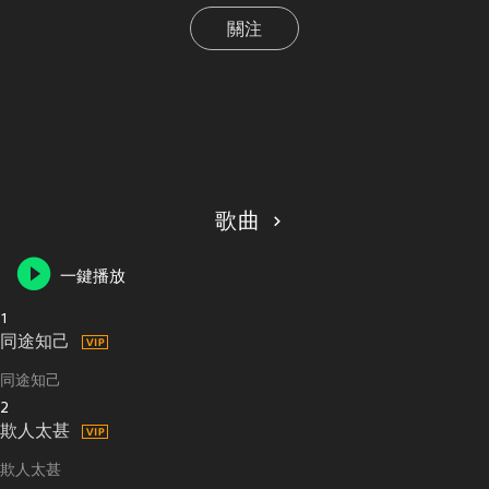
關注
歌曲
一鍵播放
1
同途知己
同途知己
2
欺人太甚
欺人太甚