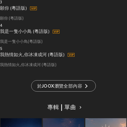
3
願你 (粵語版)
願你 (粵語版)
4
我是一隻小小鳥 (粵語版)
我是一隻小小鳥(粵語版)
5
我熱情如火,你冰凍成河 (粵語版)
我熱情如火,你冰凍成河 (粵語版)
於JOOX瀏覽全部內容
專輯 | 單曲