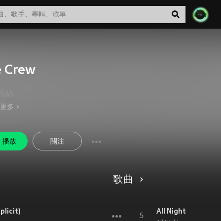
 Crew
粉絲
更多
播放
關注
歌曲
licit)
All Night
5