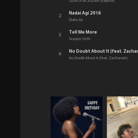
QUACKTACKULAR (Explicit)
Nadai Agi 2016
2
Diatu Ila
Tell Me More
3
Scorpio 1030
No Doubt About It (feat. Zachar
4
No Doubt About It (feat. Zachariah)