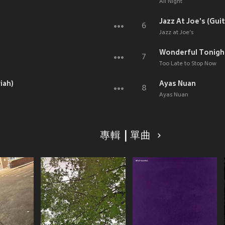
All Night
Jazz At Joe's (Guit
6
Jazz at Joe’s
Wonderful Tonigh
7
Too Late to Stop Now
iah)
Ayas Nuan
8
Ayas Nuan
專輯 | 單曲