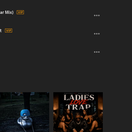
ar Mix)
t