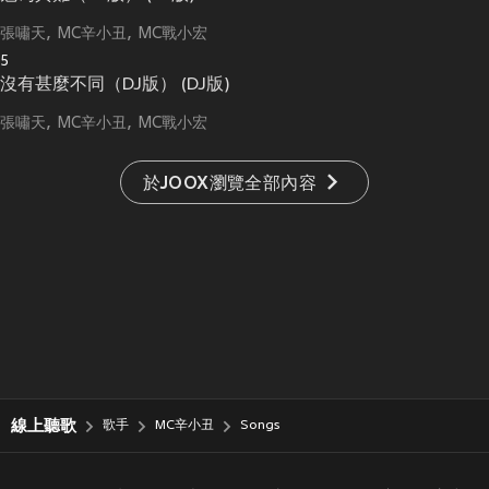
張嘯天
MC辛小丑
MC戰小宏
5
沒有甚麼不同（DJ版） (DJ版)
張嘯天
MC辛小丑
MC戰小宏
於JOOX瀏覽全部內容
線上聽歌
歌手
MC辛小丑
Songs