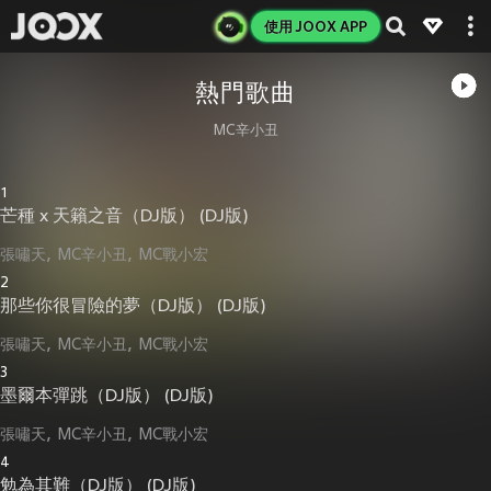
使用 JOOX APP
熱門歌曲
MC辛小丑
1
芒種 x 天籟之音（DJ版） (DJ版)
張嘯天
MC辛小丑
MC戰小宏
2
那些你很冒險的夢（DJ版） (DJ版)
張嘯天
MC辛小丑
MC戰小宏
3
墨爾本彈跳（DJ版） (DJ版)
張嘯天
MC辛小丑
MC戰小宏
4
勉為其難（DJ版） (DJ版)