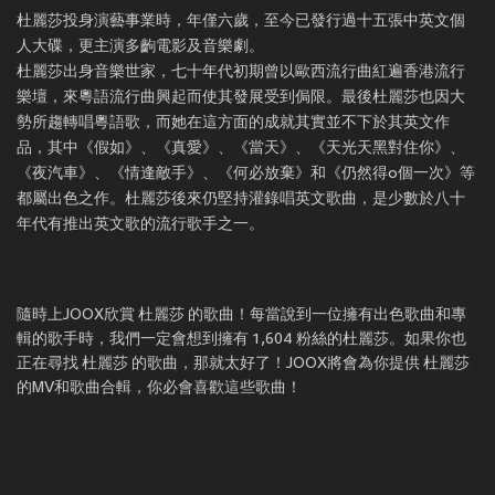
杜麗莎投身演藝事業時，年僅六歲，至今已發行過十五張中英文個
人大碟，更主演多齣電影及音樂劇。
杜麗莎出身音樂世家，七十年代初期曾以歐西流行曲紅遍香港流行
樂壇，來粵語流行曲興起而使其發展受到侷限。最後杜麗莎也因大
勢所趨轉唱粵語歌，而她在這方面的成就其實並不下於其英文作
品，其中《假如》、《真愛》、《當天》、《天光天黑對住你》、
《夜汽車》、《情逢敵手》、《何必放棄》和《仍然得o個一次》等
都屬出色之作。杜麗莎後來仍堅持灌錄唱英文歌曲，是少數於八十
年代有推出英文歌的流行歌手之一。
隨時上JOOX欣賞 杜麗莎 的歌曲！每當說到一位擁有出色歌曲和專
輯的歌手時，我們一定會想到擁有 1,604 粉絲的杜麗莎。如果你也
正在尋找 杜麗莎 的歌曲，那就太好了！JOOX將會為你提供 杜麗莎
的MV和歌曲合輯，你必會喜歡這些歌曲！