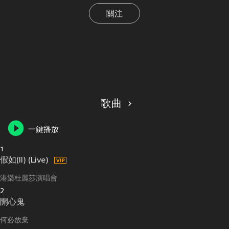
關注
歌曲
一鍵播放
1
假如(II) (Live)
港樂杜麗莎演唱會
2
開心鬼
何必放棄