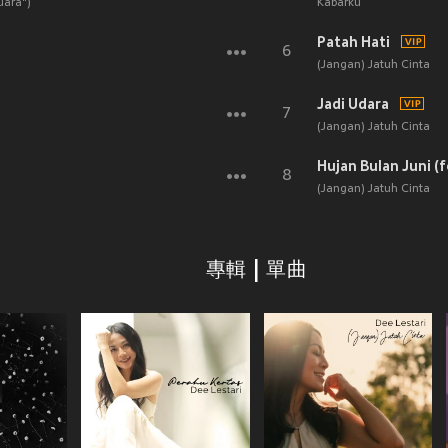
uara")
Kabarku
Patah Hati
6
(Jangan) Jatuh Cinta
Jadi Udara
7
(Jangan) Jatuh Cinta
Hujan Bulan Juni (f
8
(Jangan) Jatuh Cinta
專輯 | 單曲