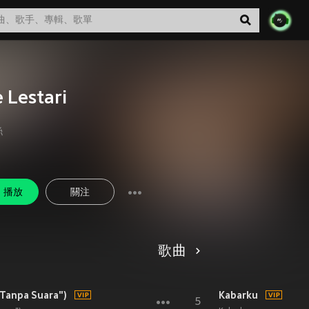
 Lestari
絲
播放
關注
歌曲
Tanpa Suara")
Kabarku
5