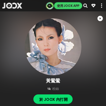
使用 JOOX APP
黃鶯鶯
1k
粉絲
於 JOOX 內打開