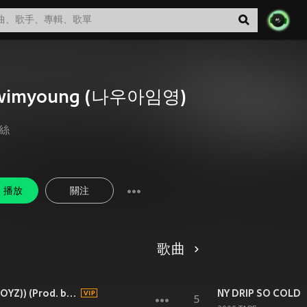
wimyoung (나우아임영)
絲
播放
關注
歌曲
KISS KISS KISS (Feat. 선우 (THE BOYZ)) (Prod. by Hukky Shibaseki)
NY DRIP SO COLD
5