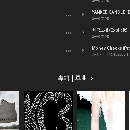
2000 TAPE
YANKEE CANDLE (Ex
6
2000 TAPE
한국노래 (Explicit)
7
2000 TAPE
Money Checks (Pro
8
쇼미더머니 12 Episode 1
專輯 | 單曲