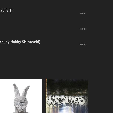
plicit)
d. by Hukky Shibaseki)