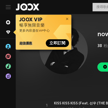
JOOX VIP
暢享無限音樂
更多內容盡在VIP中心
no
超值優惠
立即訂閱
38
粉
1