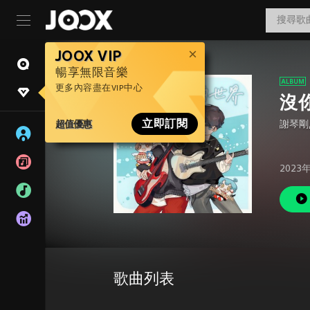
JOOX VIP
暢享無限音樂
更多內容盡在VIP中心
沒
超值優惠
立即訂閱
謝琴剛
2023
歌曲列表