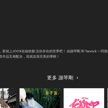
上JOOX在線收聽 沒你存在的世界吧！ 由謝琴剛 和 Yannick 一同推
曲，每首作品互相配合，造就這張完美的專輯！
更多 謝琴剛