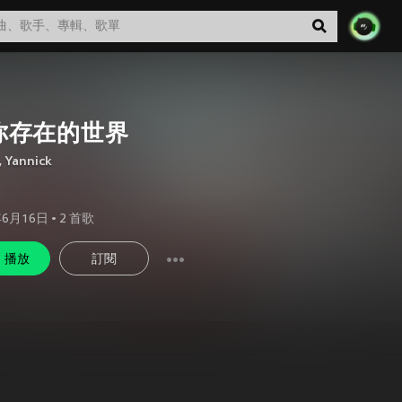
你存在的世界
,
Yannick
年6月16日
•
2
首歌
播放
訂閱