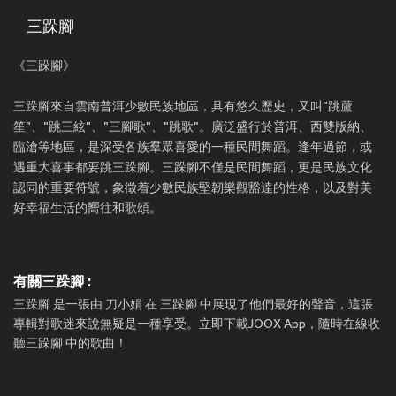
三跺腳
《三跺腳》
三跺腳來自雲南普洱少數民族地區，具有悠久歷史，又叫"跳蘆
笙"、"跳三絃"、"三腳歌"、"跳歌"。廣泛盛行於普洱、西雙版納、
臨滄等地區，是深受各族羣眾喜愛的一種民間舞蹈。逢年過節，或
遇重大喜事都要跳三跺腳。三跺腳不僅是民間舞蹈，更是民族文化
認同的重要符號，象徵着少數民族堅韌樂觀豁達的性格，以及對美
好幸福生活的嚮往和歌頌。
有關三跺腳 :
三跺腳 是一張由 刀小娟 在 三跺腳 中展現了他們最好的聲音，這張
專輯對歌迷來說無疑是一種享受。立即下載JOOX App，隨時在線收
聽三跺腳 中的歌曲！