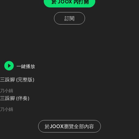
於 JOOX 內打開
訂閱
一鍵播放
三跺腳 (完整版)
刀小娟
三跺腳 (伴奏)
刀小娟
於JOOX瀏覽全部內容