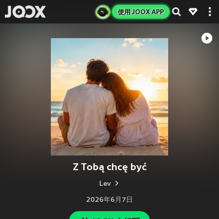
使用 JOOX APP
Z Tobą chcę być
Lev
2026年6月7日