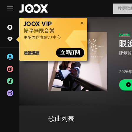
JOOX VIP
暢享無限音樂
更多內容盡在VIP中心
眼
超值優惠
立即訂閱
陳佩賢
2026
歌曲列表