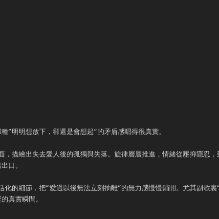
戀後那種“明明想放下，卻還是會想起”的矛盾感唱得很真實。
面，描繪出失去愛人後的孤獨與失落。旋律層層推進，情緒從壓抑隱忍，
緒出口。
化的細節，把“愛過以後無法立刻抽離”的無力感慢慢鋪開。尤其副歌裏“
歷的真實瞬間。