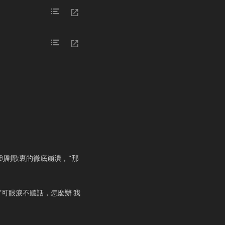
到副歌裏的徹底崩潰，“那
可眼淚不聽話，怎麼辦 我