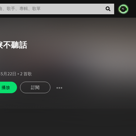
淚不聽話
年5月22日
•
2
首歌
播放
訂閱