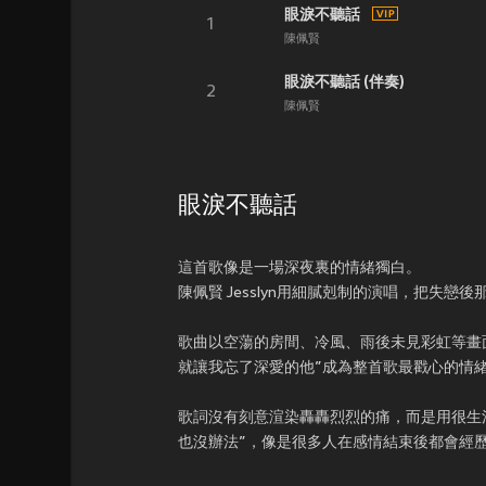
眼淚不聽話
1
陳佩賢
眼淚不聽話 (伴奏)
2
陳佩賢
眼淚不聽話
這首歌像是一場深夜裏的情緒獨白。
陳佩賢 Jesslyn用細膩剋制的演唱，把失
歌曲以空蕩的房間、冷風、雨後未見彩虹等畫
就讓我忘了深愛的他”成為整首歌最戳心的情
歌詞沒有刻意渲染轟轟烈烈的痛，而是用很生活
也沒辦法”，像是很多人在感情結束後都會經