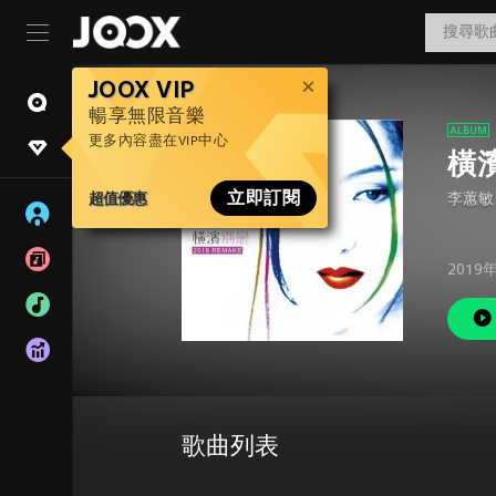
JOOX VIP
暢享無限音樂
更多內容盡在VIP中心
橫濱
超值優惠
立即訂閱
李蕙敏
2019
歌曲列表