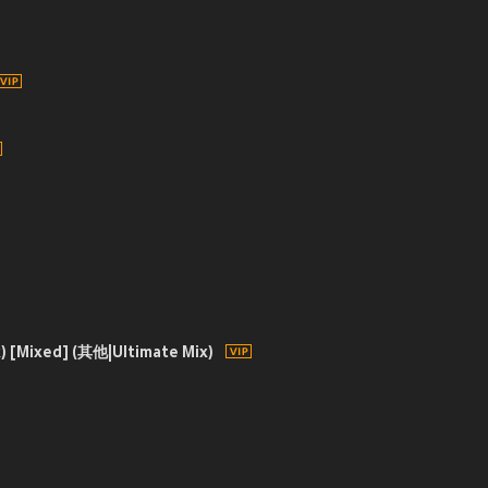
x) [Mixed] (其他|Ultimate Mix)