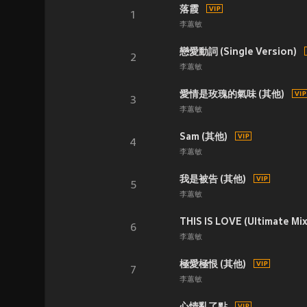
落霞
1
李蕙敏
戀愛動詞 (Single Version)
2
李蕙敏
愛情是玫瑰的氣味 (其他)
3
李蕙敏
Sam (其他)
4
李蕙敏
我是被告 (其他)
5
李蕙敏
THIS IS LOVE (Ultimate Mi
6
李蕙敏
極愛極恨 (其他)
7
李蕙敏
心情亂了點