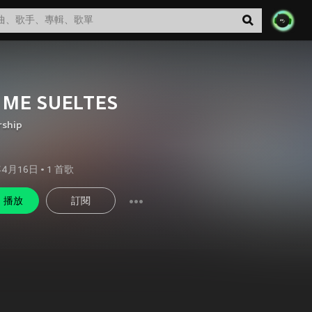
 ME SUELTES
rship
年4月16日
•
1
首歌
播放
訂閱