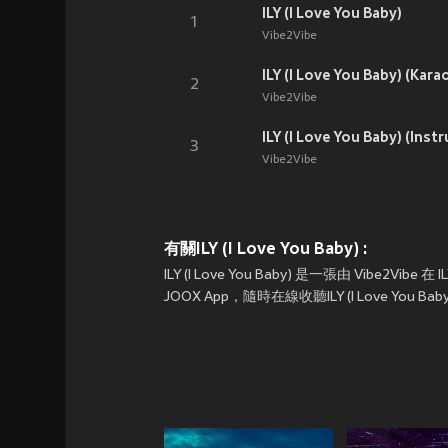
ILY (I Love You Baby)
1
Vibe2Vibe
ILY (I Love You Baby) (Kara
2
Vibe2Vibe
ILY (I Love You Baby) (Inst
3
Vibe2Vibe
有關ILY (I Love You Baby) :
ILY (I Love You Baby) 是一張由 Vib
JOOX App，隨時在線收聽ILY (I Love You B