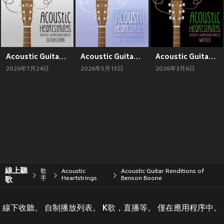
Acoustic Guitar Renditions of Olivia Dean
Acoustic Guitar Renditions of KPop Demon Hunters
Acoustic Guitar Renditions of Wicked
2026年7月24日
2026年5月15日
2026年3月6日
線上聽
歌
Acoustic
Acoustic Guitar Renditions of
歌
手
Heartstrings
Benson Boone
線下收聽。 自制播放列表。 K歌，直播等。 僅在應用程序中。