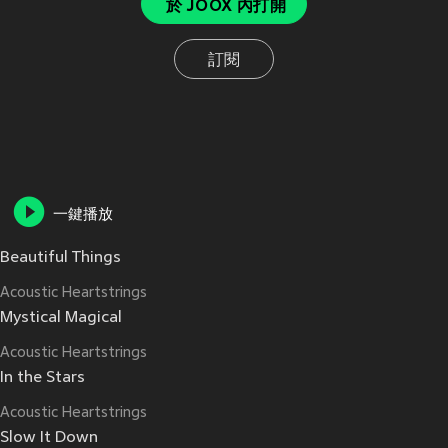
於 JOOX 內打開
訂閱
一鍵播放
Beautiful Things
Acoustic Heartstrings
Mystical Magical
Acoustic Heartstrings
In the Stars
Acoustic Heartstrings
Slow It Down