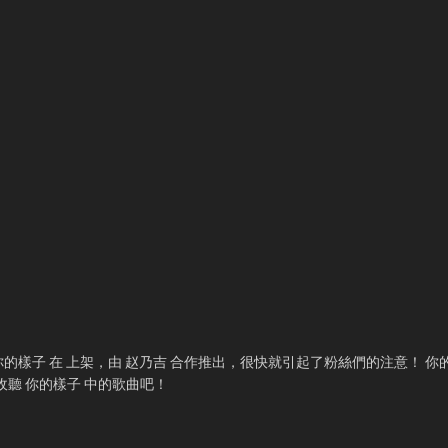
！你的樣子 在
上架，由 赵乃吉 合作推出，很快就引起了粉絲們的注意！ 你
線收聽 你的樣子 中的歌曲吧！