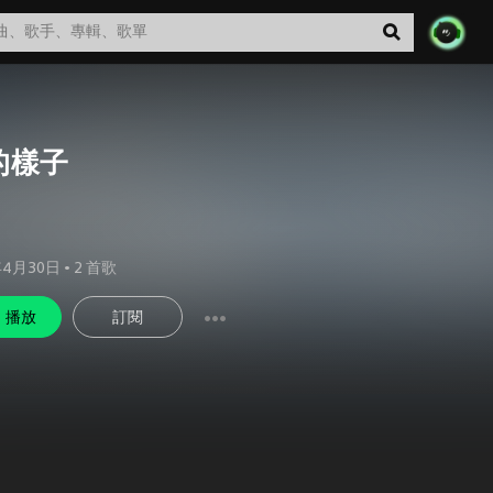
的樣子
年4月30日
•
2
首歌
播放
訂閱