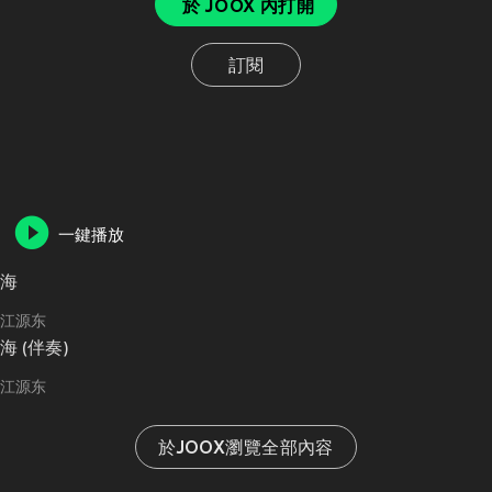
於 JOOX 內打開
訂閱
一鍵播放
海
江源东
海 (伴奏)
江源东
於JOOX瀏覽全部內容