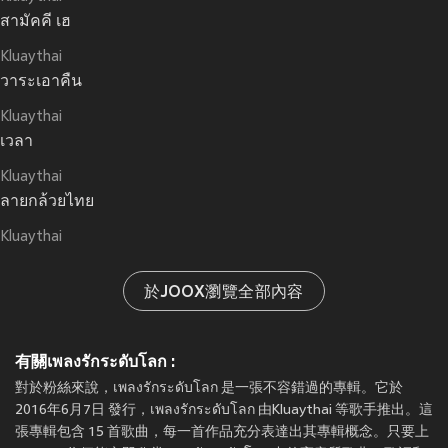
สามัคคี เฮ
Kluaythai
วาระเอาคืน
Kluaythai
เวลา
Kluaythai
ลายกล้วยไทย
Kluaythai
於JOOX瀏覽全部內容
有關เพลงรักระดับโลก :
對於粉絲來說，เพลงรักระดับโลก 是一張不容錯過的專輯。它於
2016年6月7日 發行，เพลงรักระดับโลก 由Kluaythai 等歌手推出。這
張專輯包含 15 首歌曲，每一首作品充分表達出其專輯概念。只要上