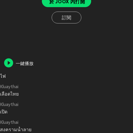
於 JOOX 內打開
訂閱
一鍵播放
ไฟ
Kluaythai
เลือดไทย
Kluaythai
เปิด
Kluaythai
สงครามน้ำลาย