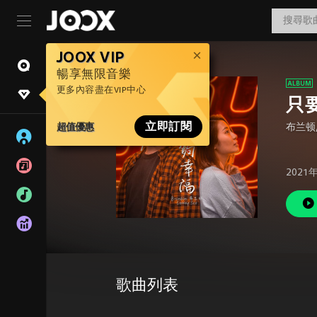
JOOX VIP
暢享無限音樂
更多內容盡在VIP中心
只
超值優惠
立即訂閱
布兰顿
2021
歌曲列表