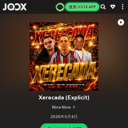
使用 JOOX APP
Xerecada (Explicit)
Nine Nine
2026年5月4日