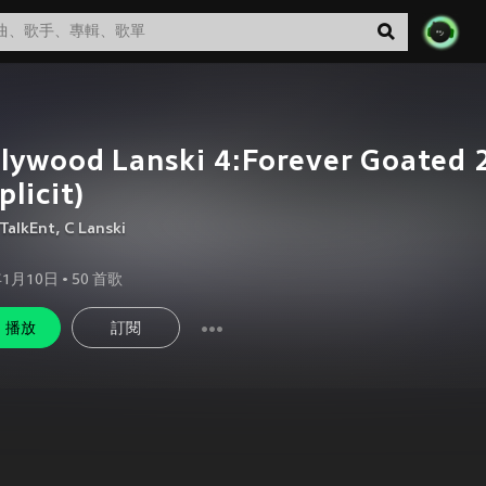
lywood Lanski 4:Forever Goated 
plicit)
TalkEnt
,
C Lanski
年1月10日
•
50
首歌
播放
訂閱