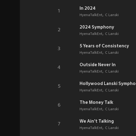
In 2024
1
HyenaTalkEnt
C Lanski
2024 Symphony
2
HyenaTalkEnt
C Lanski
5 Years of Consistency
3
HyenaTalkEnt
C Lanski
Outside Never In
4
HyenaTalkEnt
C Lanski
Hollywood Lanski Sympho
5
HyenaTalkEnt
C Lanski
The Money Talk
6
HyenaTalkEnt
C Lanski
We Ain't Talking
7
HyenaTalkEnt
C Lanski