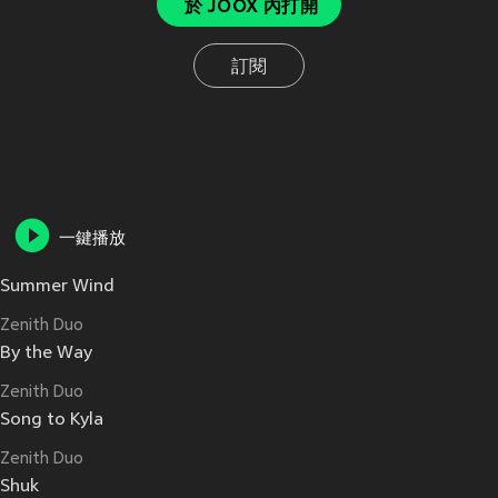
於 JOOX 內打開
訂閱
一鍵播放
Summer Wind
Zenith Duo
By the Way
Zenith Duo
Song to Kyla
Zenith Duo
Shuk