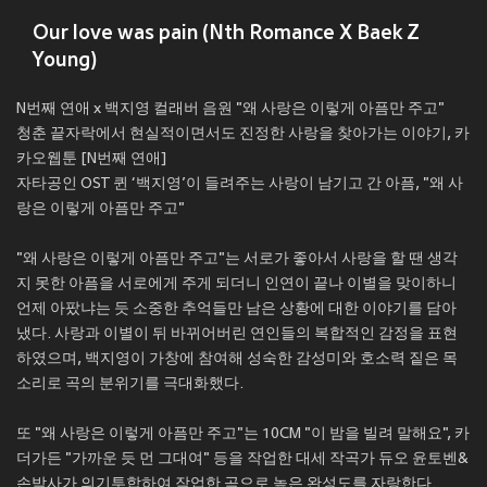
Our love was pain (Nth Romance X Baek Z
Young)
N번째 연애 x 백지영 컬래버 음원 "왜 사랑은 이렇게 아픔만 주고"
청춘 끝자락에서 현실적이면서도 진정한 사랑을 찾아가는 이야기, 카
카오웹툰 [N번째 연애]
자타공인 OST 퀸 ‘백지영’이 들려주는 사랑이 남기고 간 아픔, "왜 사
랑은 이렇게 아픔만 주고"
"왜 사랑은 이렇게 아픔만 주고"는 서로가 좋아서 사랑을 할 땐 생각
지 못한 아픔을 서로에게 주게 되더니 인연이 끝나 이별을 맞이하니
언제 아팠냐는 듯 소중한 추억들만 남은 상황에 대한 이야기를 담아
냈다. 사랑과 이별이 뒤 바뀌어버린 연인들의 복합적인 감정을 표현
하였으며, 백지영이 가창에 참여해 성숙한 감성미와 호소력 짙은 목
소리로 곡의 분위기를 극대화했다.
또 "왜 사랑은 이렇게 아픔만 주고"는 10CM "이 밤을 빌려 말해요", 카
더가든 "가까운 듯 먼 그대여" 등을 작업한 대세 작곡가 듀오 윤토벤&
손박사가 의기투합하여 작업한 곡으로 높은 완성도를 자랑한다.