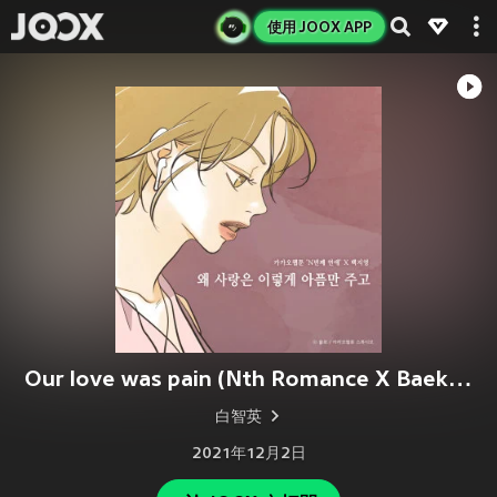
使用 JOOX APP
Our love was pain (Nth Romance X Baek Z Young)
白智英
2021年12月2日