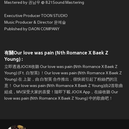
Mastered by 권남우 @ 821Sound Mastering
Executive Producer TOON STUDIO
Music Producer & Director 윤예슬
Published by DAON COMPANY
有關Our love was pain (Nth Romance X Baek Z
Young) :
立即透過JOOX收聽 Our love was pain (Nth Romance X Baek Z
Young) (Ft. 白智英) ！Our love was pain (Nth Romance X Baek Z
Young) 在
上架，由 白智英 合作推出，很快就引起了粉絲們的注
意！ Our love was pain (Nth Romance X Baek Z Young)由2首歌曲
組成，MV深受大家的喜愛！隨即下載 JOOX App，在線收聽 Our
love was pain (Nth Romance X Baek Z Young) 中的歌曲吧！