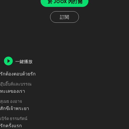
於 JOOX 內打開
訂閱
一鍵播放
รักต้องตอบด้วยรัก
อุ๊บอิ๊บส์และบรรณ
ทะเลของเรา
สุเมธ องอาจ
สักขีเจ้าพระยา
เบิร์ด ธรรมรัตน์
รักครั้งแรก