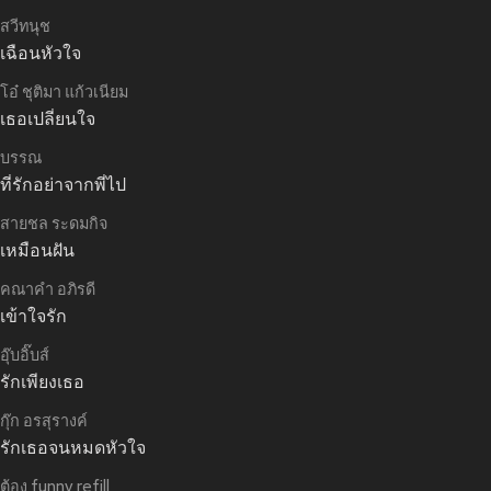
สวีทนุช
เฉือนหัวใจ
โอ๋ ชุติมา แก้วเนียม
เธอเปลี่ยนใจ
บรรณ
ที่รักอย่าจากพี่ไป
สายชล ระดมกิจ
เหมือนฝัน
คณาคำ อภิรดี
เข้าใจรัก
อุ๊บอิ๊บส์
รักเพียงเธอ
กุ๊ก อรสุรางค์
รักเธอจนหมดหัวใจ
ต้อง funny refill