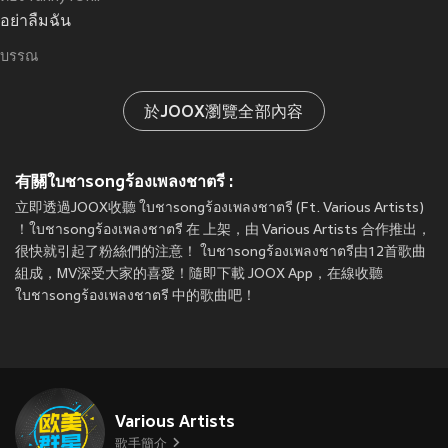
อย่าลืมฉัน
บรรณ
於JOOX瀏覽全部內容
有關ใบชาsongร้องเพลงชาตรี :
立即透過JOOX收聽 ใบชาsongร้องเพลงชาตรี (Ft. Various Artists)
！ใบชาsongร้องเพลงชาตรี 在
上架，由 Various Artists 合作推出，
很快就引起了粉絲們的注意！ ใบชาsongร้องเพลงชาตรี由12首歌曲
組成，MV深受大家的喜愛！隨即下載 JOOX App，在線收聽
ใบชาsongร้องเพลงชาตรี 中的歌曲吧！
Various Artists
歌手簡介