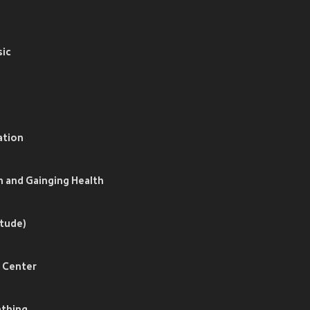
sic
ation
h and Gainging Health
itude)
r Center
athing