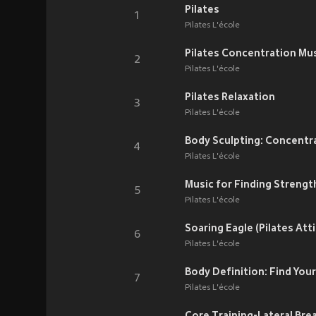
Pilates
1
Pilates L'école
Pilates Concentration Mu
2
Pilates L'école
Pilates Relaxation
3
Pilates L'école
Body Sculpting: Concentr
4
Pilates L'école
Music for Finding Strengt
5
Pilates L'école
Soaring Eagle (Pilates Att
6
Pilates L'école
Body Definition: Find You
7
Pilates L'école
Core Training-Lateral Bre