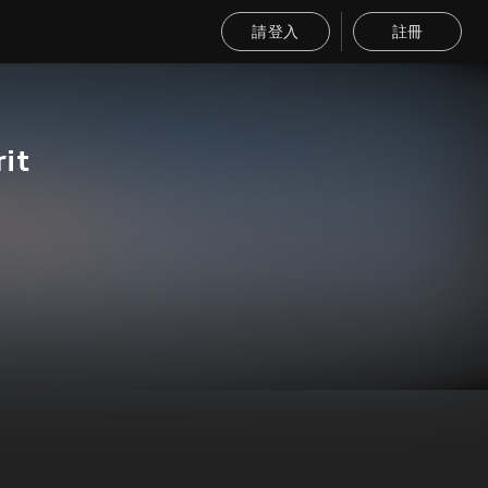
請登入
註冊
rit