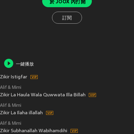
於 JOOX 內打開
訂閱
一鍵播放
Zikir Istigfar
Alif & Mimi
Zikir La Haula Wala Quwwata Illa Billah
Alif & Mimi
Zikir La Ilaha illallah
Alif & Mimi
Zikir Subhanallah Wabihamdihi