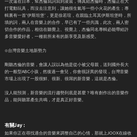
一次遠在日本，幫杰倫寫詞寫到凌晨，傳真給杰倫時，杰倫正在大
打電動玩具，而沒去注意到，讓她很生氣等一些小火花的產生；專
輯裏有一首‘伊斯坦堡’，更是徐若瑄，在親臨土耳其伊斯坦堡時，所
填的詞，兩人在音樂上的合作，早已有了一些共識，此次，兩人密
切合作的作品，相信在聽覺上、視覺上，杰倫同名專輯必能帶給許
多音樂愛好者，一種前所未有的新享受及新感受。
⊙台灣音樂土地新勢力
剛聽杰倫的音樂，會讓人誤以為他是從小被父母親，送到國外長大
的一般型ABC小孩，然後過一會兒，你會很訝異的發現，台灣音樂
市場上出現了一股很鮮、很新、很屌的新音樂，這就是杰倫。
沒人能預測，新音樂的流行趨勢到底是甚麼？唯有創作出的音樂作
品，能與聽眾產生共鳴，才是真正好音樂。
有關Jay :
如果你正在尋找適合的音樂來調整自己的心情，那就上JOOX在線收