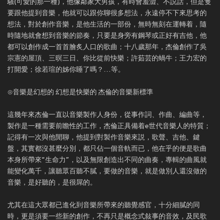
騷(可愛的那一種)，他像鄰家大男孩，有時會羞澀、不説話，但是隻
要跟他提到音樂，他就可以跟你聊很多想法，永遠停不下來思考的
想法，對於創作音樂，是他生活的一部份，無時無刻在運轉着，隨
時隨地就會想到音樂的節奏，只要是身旁有鋼琴或正好有吉他，他
都可以創作成一首首膾炙人口的歌曲；十八歲那年，杰倫創作了吳
宗憲的屋頂、三暝三日、你比從前快樂；許茹芸的蝸牛；王力宏的
打開愛；徐若瑄的姊你睡了嗎？…等。
⊙音樂是幻想的 幻想是快樂的 杰倫的音樂新標準
這幾年來杰倫一直以音樂製作人身份，從事作詞、作曲、編曲等，
製作是一種需要前瞻性的工作，杰倫正具備着e世代音樂人的特質；
記得有一次與他閒聊，他提到對製作音樂來説，歌聲、吉他、鍵
盤，其實都沒甚麼分別，都只佔一個音軌而已，他在乎的便是歌曲
本身所帶來“生命力”，以及無限創造出不同的曲奏，專輯的曲風就
能變化萬千，讓聽眾百聽不膩，要做的音樂，就是做別人還沒做的
音樂，是好聽的，是很屌的。
尤其在這大眾都已進化到音樂所帶來的聽覺感官，十分細膩的同
時，更是須要一些新的創作，不再只是概念式敍事的音效，及民歌