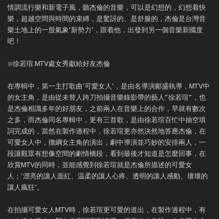
情調流行樂和新電子風，聽杰倫的音樂，可以是幻想的，幻想着快
樂，超越空間與時間的束縛，是驚訝的、是舒服的，杰倫是台灣音
樂土地上的一股氣象‘新勢力’，跟着他，出發到另一個音樂新國度
吧！
⊙徐若瑄 MTV處女秀獻給好友杰倫
在專輯中，第一主打歌曲‘可愛女人’，是由名導演鄺盛執導，MTV中
的女主角，是由從未替人跨刀拍攝音樂錄影帶的藝人“徐若瑄”，也
是杰倫相識多年的好朋友，之前兩人在音樂上的合作，早就有數次
之多，而杰倫同名專輯中，更有三首歌，是由徐若瑄百忙中抽空填
詞完成的，當然在製作過程中，徐若瑄更亦然決然地答應杰倫，在
可愛女人中，擔綱女主角的演出，劇中導演並巧妙的安排兩人，一
段讓觀眾有想像空間的劇情橋段，看到最後才知道是怎麼回事，在
欣賞MTV的同時，並能感覺到徐若瑄就是杰倫所描述的可愛女
人；‘漂亮的讓人面紅、温柔的讓人心疼、透明的讓人感動、壞壞的
讓人瘋狂’。
在拍攝可愛女人MTV時，徐若瑄更可愛的道出，在製作過程中，有