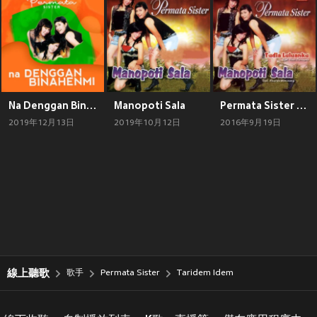
Na Denggan Binahenmi
Manopoti Sala
Permata Sister - Album Pop Batak
2019年12月13日
2019年10月12日
2016年9月19日
線上聽歌
歌手
Permata Sister
Taridem Idem