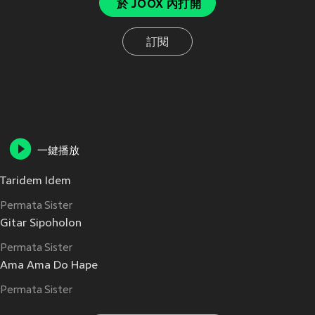
於 JOOX 內打開
訂閱
一鍵播放
Taridem Idem
Permata Sister
Gitar Sipoholon
Permata Sister
Ama Ama Do Hape
Permata Sister