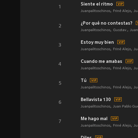
Siente el ritmo
1
Juanpalitoschinos
Friné Alejo
Ju
¿Por qué no contestas?
2
Juanpalitoschinos
Gusstav.
Juan
Estoy muy bien
3
Juanpalitoschinos
Friné Alejo
Ju
Cuando me amabas
4
Juanpalitoschinos
Friné Alejo
Ju
Tú
5
Juanpalitoschinos
Friné Alejo
Ju
Bellavista 130
6
Juanpalitoschinos
Juan Pablo Gu
Me hago mal
7
Juanpalitoschinos
Friné Alejo
Ju
Diles