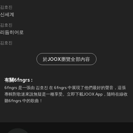
김호진
신세계
김호진
리듬히어로
김호진
於JOOX瀏覽全部內容
有關6fngrs :
6fngrs 是一張由 김호진 在 6fngrs 中展現了他們最好的聲音，這張
專輯對歌迷來說無疑是一種享受。立即下載JOOX App，隨時在線收
聽6fngrs 中的歌曲！