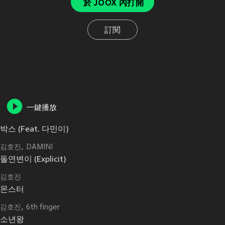
於 JOOX 內打開
訂閱
一鍵播放
박스 (Feat. 다민이)
김호진
DAMINI
돌연변이 (Explicit)
김호진
몬스터
김호진
6th finger
소년왕