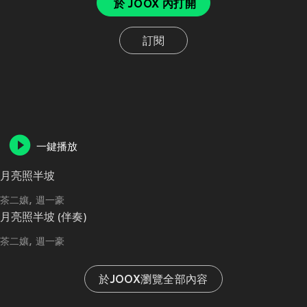
於 JOOX 內打開
訂閱
一鍵播放
月亮照半坡
茶二孃
週一豪
月亮照半坡 (伴奏)
茶二孃
週一豪
於JOOX瀏覽全部內容