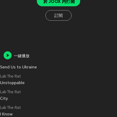
於 JOOX 內打開
訂閱
一鍵播放
Send Us to Ukraine
Lab The Rat
Unstoppable
Lab The Rat
City
Lab The Rat
I Know