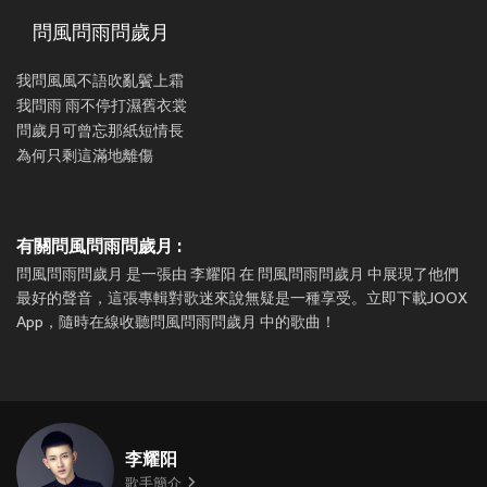
問風問雨問歲月
我問風風不語吹亂鬢上霜
我問雨 雨不停打濕舊衣裳
問歲月可曾忘那紙短情長
為何只剩這滿地離傷
有關問風問雨問歲月 :
問風問雨問歲月 是一張由 李耀阳 在 問風問雨問歲月 中展現了他們
最好的聲音，這張專輯對歌迷來說無疑是一種享受。立即下載JOOX
App，隨時在線收聽問風問雨問歲月 中的歌曲！
李耀阳
歌手簡介