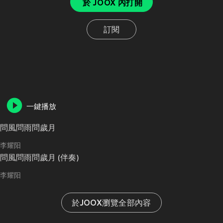
於 JOOX 內打開
訂閱
一鍵播放
問風問雨問歲月
李耀阳
問風問雨問歲月 (伴奏)
李耀阳
於JOOX瀏覽全部內容