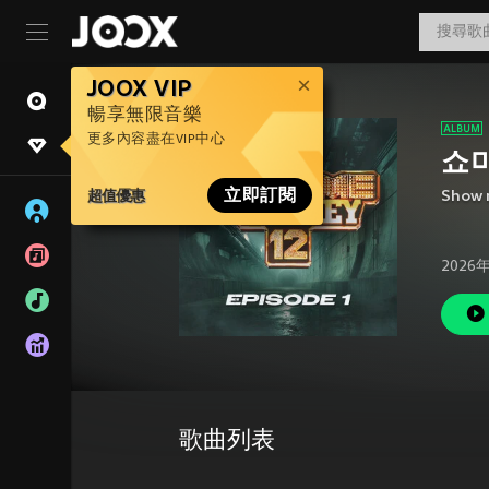
JOOX VIP
暢享無限音樂
更多內容盡在VIP中心
쇼미
超值優惠
立即訂閱
Show 
2026
歌曲列表