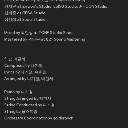
(Digital Edited by 이소윤 at Studio Antenna)
권지윤 at Ziyoon's Studio, ESINU Studio, J-HOON Studio
김세준 at GEBA Studio
이찬미 at Seoul Studio
Mixed by 최민성 at TONE Studio Seoul
Mastered by 권남우 at 821 Sound Mastering
9. 넌 어떨까
Composed by 나기철
Lyrics by 나기철, 유희열
Arranged by 나기철, 박현서
Piano by 나기철
String Arranged by 박현서
String Conducted by 나기철
String by 융스트링
Orchestra Coordinator by goldbranch