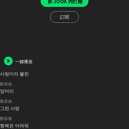
於 JOOX 內打開
訂閱
一鍵播放
사랑이라 불린
鄭承煥
앞머리
鄭承煥
그런 사랑
鄭承煥
행복은 어려워