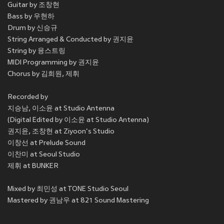
Guitar by 조창현
Bass by 우현하
Drum by 신승규
String Arranged & Conducted by 권지윤
String by 융스트링
MIDI Programming by 권지윤
Chorus by 김희원, 제휘
Recorded by
지승남, 이소윤 at Studio Antenna
(Digital Edited by 이소윤 at Studio Antenna)
권지윤, 조창현 at Ziyoon's Studio
이창선 at Prelude Sound
이찬미 at Seoul Studio
제휘 at BUNKER
Mixed by 최민성 at TONE Studio Seoul
Mastered by 권남우 at 821 Sound Mastering