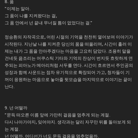
8. 품
“이제는 알아.
그 품이 나를 지켜왔다는 걸,
그 품 안에서 넌 끝내 무너질 틈이 없었다는 걸.”
정승환의 자작곡으로, 어린 시절의 기억을 천천히 열어보며 이야기가
시작된다. 지난날 나를 지켜준 당신의 품을 떠올리며, 시간이 흘러 이
제는 내가 그 품을 안아주겠다는 마음을 고요히 담았다. 조용히 말을
건네듯 읊조리는 어쿠스틱 기타와 기억의 잔상이 번지듯 흐릿하게 연
주되는 피아노가 메아리처럼 서두를 연다. 시간이 흐르면서 주인공의
성장과 함께 사운드는 점차 유기적으로 확장되어 가고, 청자들이 기
꺼이 응원하는 마음으로 놓아줄 뒷모습을 마지막으로 이야기는 끝이
난다.
9. 넌 어떨까
“문득 떠오른 이름 앞에 가만히 걸음을 멈추게 되는 계절.
다시 나아가야지, 잊어야지. 생각과는 달리 자꾸만 뒤를 돌아보게 되
는 계절.
넌 어떨까. 어디선가 너도 문득 걸음을 멈추었을까.