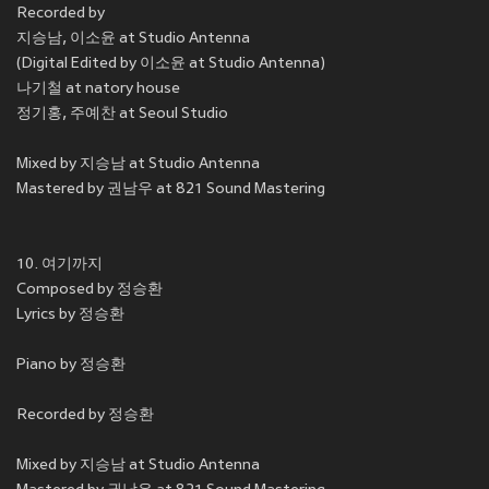
Recorded by
지승남, 이소윤 at Studio Antenna
(Digital Edited by 이소윤 at Studio Antenna)
나기철 at natory house
정기홍, 주예찬 at Seoul Studio
Mixed by 지승남 at Studio Antenna
Mastered by 권남우 at 821 Sound Mastering
10. 여기까지
Composed by 정승환
Lyrics by 정승환
Piano by 정승환
Recorded by 정승환
Mixed by 지승남 at Studio Antenna