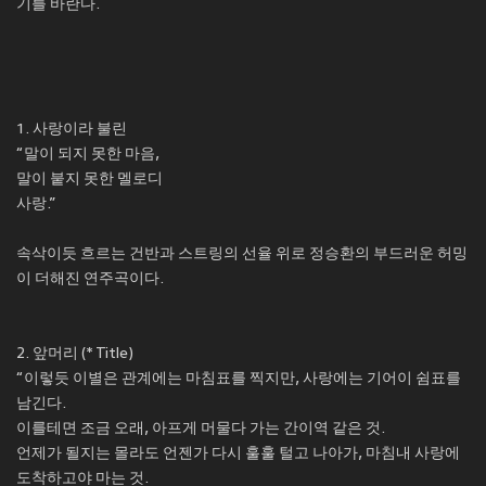
기를 바란다.
1. 사랑이라 불린
“말이 되지 못한 마음,
말이 붙지 못한 멜로디
사랑.”
속삭이듯 흐르는 건반과 스트링의 선율 위로 정승환의 부드러운 허밍
이 더해진 연주곡이다.
2. 앞머리 (* Title)
“이렇듯 이별은 관계에는 마침표를 찍지만, 사랑에는 기어이 쉼표를
남긴다.
이를테면 조금 오래, 아프게 머물다 가는 간이역 같은 것.
언제가 될지는 몰라도 언젠가 다시 훌훌 털고 나아가, 마침내 사랑에
도착하고야 마는 것.