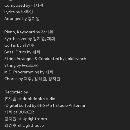
Composed by 강지원
Lyrics by 박주연
Arranged by 강지원
Piano, Keyboard by 강지원
Synthesizer by 강지원, 제휘
Guitar by 강건후
Bass, Drum by 제휘
String Arranged & Conducted by goldbranch
String by 융스트링
MIDI Programming by 제휘
Chorus by 제휘, 김희원, 강지원
Recorded by
유재범 at doobdoob studio
(Digital Edited by 이소윤 at Studio Antenna)
제휘 at BUNKER
강지원 at Uprightroom
강건후 at Lighthouse