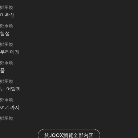
鄭承煥
미완성
鄭承煥
행성
鄭承煥
우리에게
鄭承煥
품
鄭承煥
넌 어떨까
鄭承煥
여기까지
鄭承煥
於JOOX瀏覽全部內容